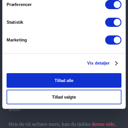
Præferencer
Eksempler på sæt
Statistik
Vi spiller normalt op til tre sæt á 45-50 minutter. Vi
kan også fordele numrene på to sæt i stedet. Det
Marketing
afhænger af dine ønsker og af den tid, der er til
rådighed til festen. Vi medbringer lyd- og lysanlæg.
Størrelsen aftaler vi med jer.
Vis detaljer
På denne side, kan du se nogle af de numre, vi har
Tillad alle
på repertoiret
Tillad valgte
Herunder har vi samlet nogle lydklip fra forskellige
fester.
Hvis du vil se/høre mere, kan du tjekke
denne side,