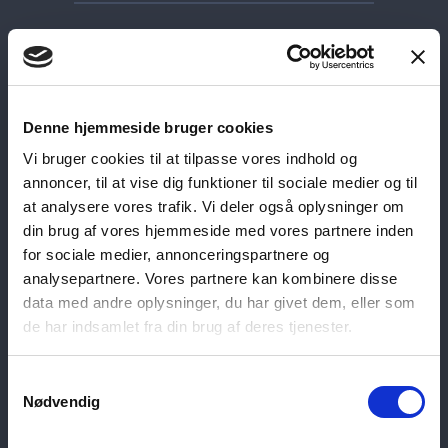
Busy Feet spiller musik til julefrokost, firmafest,
konferencer, kongresser, årsmøder m.m.
Denne hjemmeside bruger cookies
Skal dit firma have en fest – julefest, sommerfest,
Vi bruger cookies til at tilpasse vores indhold og
jubilæumsfest eller lignende, og kan medarbejderne
annoncer, til at vise dig funktioner til sociale medier og til
at analysere vores trafik. Vi deler også oplysninger om
lide at komme på dansegulvet?
din brug af vores hjemmeside med vores partnere inden
Så har vi musikken, der får alle op af stolene.
for sociale medier, annonceringspartnere og
Vi spiller hits fra 70’erne op til nu inden for
analysepartnere. Vores partnere kan kombinere disse
data med andre oplysninger, du har givet dem, eller som
stilarterne disco, pop, soul, rock, rythm’n’blues mv.
de har indsamlet fra din brug af deres tjenester.
Vi spiller numre, som de fleste kender og som
trækker folk på dansegulvet. Folk plejer at være
Samtykkevalg
meget glade for musikken.
Du kan læse nogle
Nødvendig
“anmeldelser” her
.